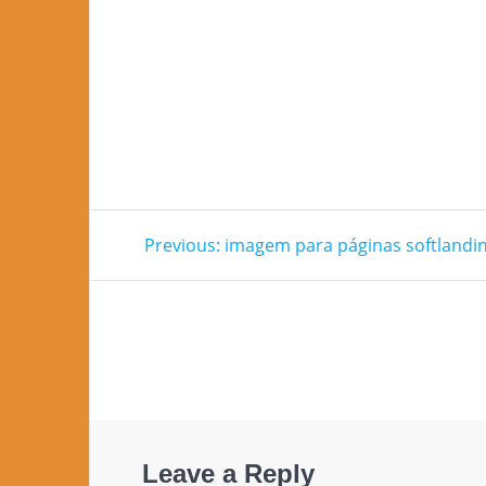
Post
Previous
Previous:
imagem para páginas softlandi
post:
navigation