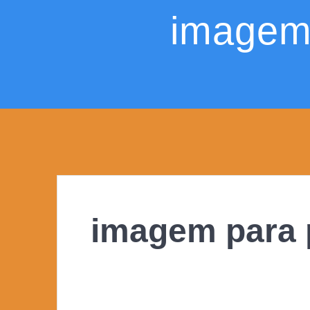
Skip
to
content
imagem 
imagem para 