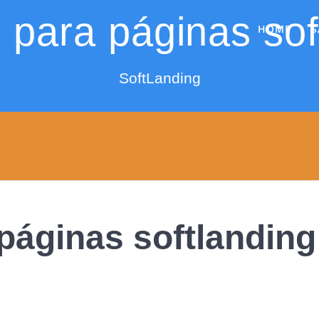
HOME
S
para páginas sof
SoftLanding
páginas softlanding